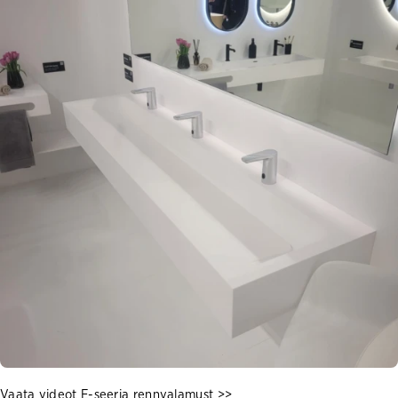
Vaata videot E-seeria rennvalamust >>