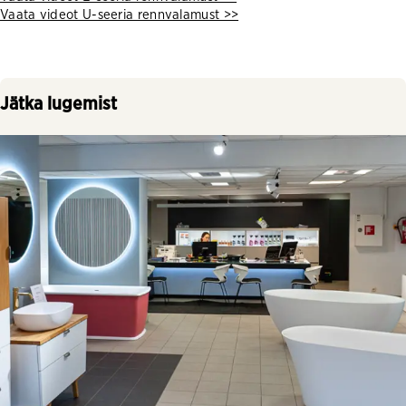
Vaata videot U-seeria rennvalamust >>
Jätka lugemist