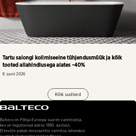
Tartu salongi kolimiseelne tühjendusmüük ja kõik
tooted allahindlusega alates -40%
8. juuni 2026
Kõik uudised
Balteco on Põhja-Euroopa suurim vannitootja,
kes on tegutsenud alates 1990. aastast.
Ettevõte pakub innovaatilisi vannitoa lahendusi