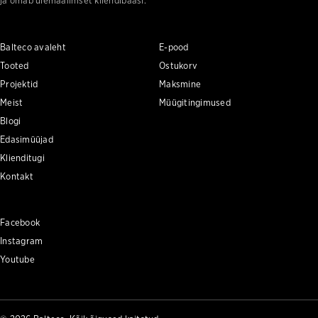
ja omab ülemaailmset kliendibaasi.
Balteco avaleht
E-pood
Tooted
Ostukorv
Projektid
Maksmine
Meist
Müügitingimused
Blogi
Edasimüüjad
Klienditugi
Kontakt
Facebook
Instagram
Youtube