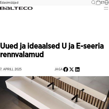
Liigu
Edasimüüjad
ET
sisu
juurde
Balteco
Uued ja ideaalsed U ja E-seeria
rennvalamud
7. APRILL 2025
JAGA