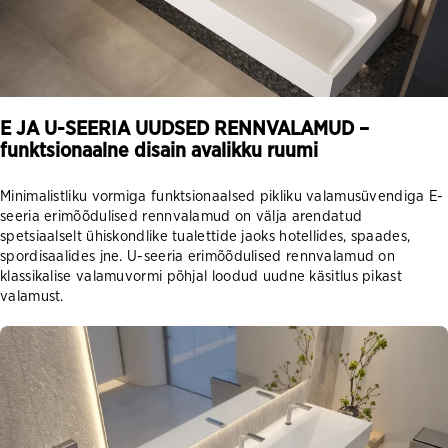
E JA U-SEERIA UUDSED RENNVALAMUD –
funktsionaalne disain avalikku ruumi
Minimalistliku vormiga funktsionaalsed pikliku valamusüvendiga E-
seeria erimõõdulised rennvalamud on välja arendatud
spetsiaalselt ühiskondlike tualettide jaoks hotellides, spaades,
spordisaalides jne. U-seeria erimõõdulised rennvalamud on
klassikalise valamuvormi põhjal loodud uudne käsitlus pikast
valamust.