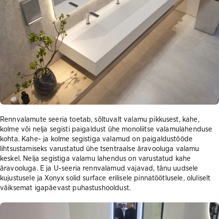
Rennvalamute seeria toetab, sõltuvalt valamu pikkusest, kahe,
kolme või nelja segisti paigaldust ühe monoliitse valamulahenduse
kohta. Kahe- ja kolme segistiga valamud on paigaldustööde
lihtsustamiseks varustatud ühe tsentraalse äravooluga valamu
keskel. Nelja segistiga valamu lahendus on varustatud kahe
äravooluga. E ja U-seeria rennvalamud vajavad, tänu uudsele
kujustusele ja Xonyx solid surface erilisele pinnatöötlusele, oluliselt
väiksemat igapäevast puhastushooldust.