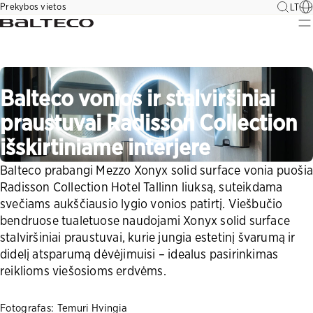
Eiti
Prekybos vietos
LT
prie
Balteco
turinio
Balteco vonios ir stalviršiniai
praustuvai Radisson Collection
išskirtiniame interjere
Balteco prabangi Mezzo Xonyx solid surface vonia puoši
Radisson Collection Hotel Tallinn liuksą, suteikdama
svečiams aukščiausio lygio vonios patirtį. Viešbučio
bendruose tualetuose naudojami Xonyx solid surface
stalviršiniai praustuvai, kurie jungia estetinį švarumą ir
didelį atsparumą dėvėjimuisi – idealus pasirinkimas
reiklioms viešosioms erdvėms.
Fotografas: Temuri Hvingia